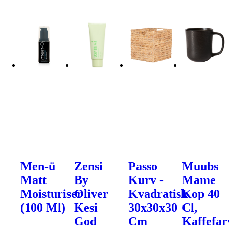
Men-ü
Zensi
Passo
Muubs
Matt
By
Kurv -
Mame
Moisturiser
Oliver
Kvadratisk
Kop 40
(100 Ml)
Kesi
30x30x30
Cl,
God
Cm
Kaffefar