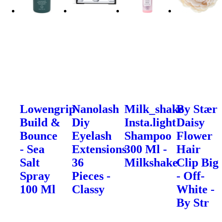
Lowengrip
Nanolash
Milk_shake
By Stær
Build &
Diy
Insta.light
Daisy
Bounce
Eyelash
Shampoo
Flower
- Sea
Extensions
300 Ml -
Hair
Salt
36
Milkshake
Clip Big
Spray
Pieces -
- Off-
100 Ml
Classy
White -
By Str