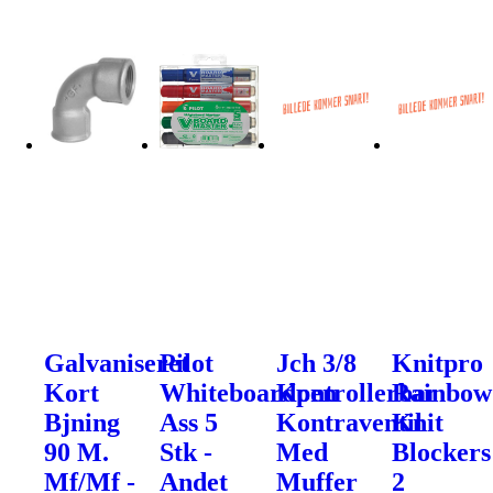
Galvaniseret
Pilot
Jch 3/8
Knitpro
Kort
Whiteboardpen
Kontrollerbar
Rainbow
Bjning
Ass 5
Kontraventil
Knit
90 M.
Stk -
Med
Blockers
Mf/Mf -
Andet
Muffer
2