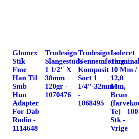
Glomex
Trudesign
Trudesign
Isoleret
Stik
Slangestuds
Gennemføring
Terminal
Fme
1 1/2" X
Komposit
10 Mm /
Han Til
38mm
Sort 1
12,0
Smb
120gr -
1/4"-32mm
Mm,
Hun
1070476
-
Brun
Adapter
1068495
(farveko
For Dab
Te) - 100
Radio -
Stk -
1114648
Vrige