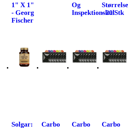
1" X 1"
Og
Størrels
- Georg
Inspektionshul
- 20 Stk
Fischer
Solgar:
Carbo
Carbo
Carbo