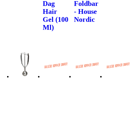
Dag
Foldbar
Hair
- House
Gel (100
Nordic
Ml)