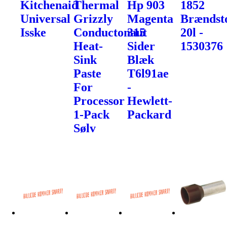
Kitchenaid
Thermal
Hp 903
1852
Universal
Grizzly
Magenta
Brændst
Isske
Conductonaut
315
20l -
Heat-
Sider
1530376
Sink
Blæk
Paste
T6l91ae
For
-
Processor
Hewlett-
1-Pack
Packard
Sølv