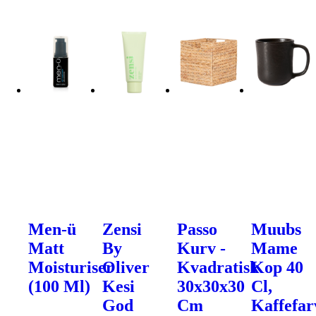
Men-ü
Zensi
Passo
Muubs
Matt
By
Kurv -
Mame
Moisturiser
Oliver
Kvadratisk
Kop 40
(100 Ml)
Kesi
30x30x30
Cl,
God
Cm
Kaffefar