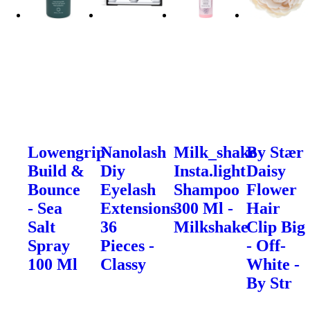
Lowengrip
Nanolash
Milk_shake
By Stær
Build &
Diy
Insta.light
Daisy
Bounce
Eyelash
Shampoo
Flower
- Sea
Extensions
300 Ml -
Hair
Salt
36
Milkshake
Clip Big
Spray
Pieces -
- Off-
100 Ml
Classy
White -
By Str