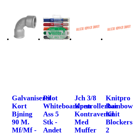
Galvaniseret
Pilot
Jch 3/8
Knitpro
Kort
Whiteboardpen
Kontrollerbar
Rainbow
Bjning
Ass 5
Kontraventil
Knit
90 M.
Stk -
Med
Blockers
Mf/Mf -
Andet
Muffer
2