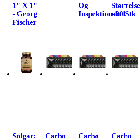
1" X 1"
Og
Størrels
- Georg
Inspektionshul
- 20 Stk
Fischer
Solgar:
Carbo
Carbo
Carbo