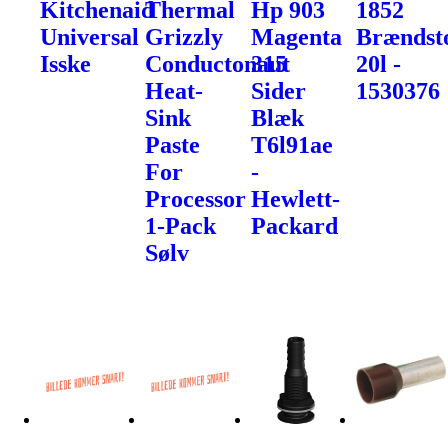
Kitchenaid
Thermal
Hp 903
1852
Universal
Grizzly
Magenta
Brændst
Isske
Conductonaut
315
20l -
Heat-
Sider
1530376
Sink
Blæk
Paste
T6l91ae
For
-
Processor
Hewlett-
1-Pack
Packard
Sølv