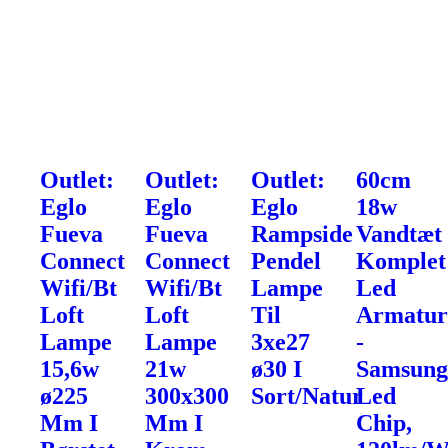
Outlet:
Outlet:
Outlet:
60cm
Eglo
Eglo
Eglo
18w
Fueva
Fueva
Rampside
Vandtæt
Connect
Connect
Pendel
Komplet
Wifi/Bt
Wifi/Bt
Lampe
Led
Loft
Loft
Til
Armatu
Lampe
Lampe
3xe27
-
15,6w
21w
ø30 I
Samsun
ø225
300x300
Sort/Natur
Led
Mm I
Mm I
Chip,