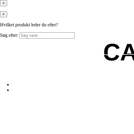
×
×
Hvilket produkt leder du efter?
Søg efter:
C
C