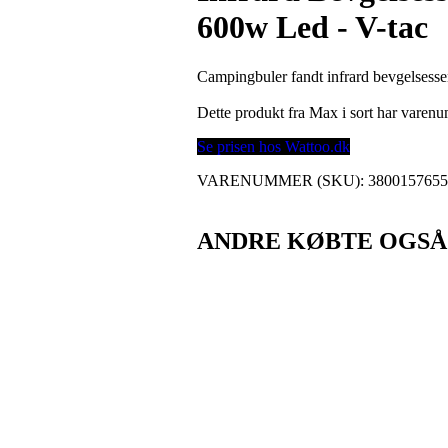
600w Led - V-tac
Campingbuler fandt infrard bevgelsesse
Dette produkt fra Max i sort har vare
Se prisen hos Wattoo.dk
VARENUMMER (SKU):
380015765
ANDRE KØBTE OGSÅ