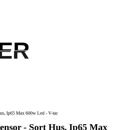
ER
ER
 Hus, Ip65 Max 600w Led - V-tac
sensor - Sort Hus, Ip65 Max