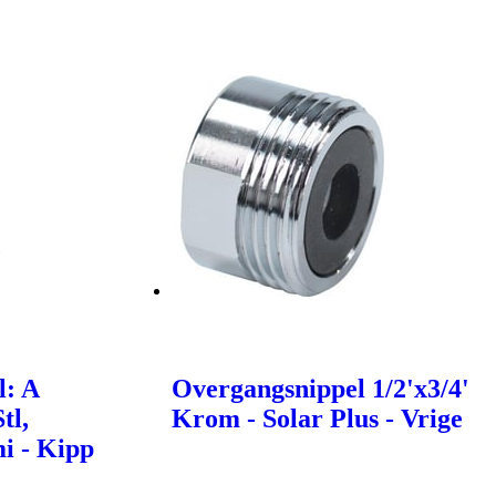
l: A
Overgangsnippel 1/2'x3/4'
tl,
Krom - Solar Plus - Vrige
i - Kipp