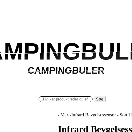
AMPINGBUL
AMPINGBUL
CAMPINGBULER
CAMPINGBULER
Søg
/
Max
/
Infrard Bevgelsessensor - Sort
Infrard Bevgelses