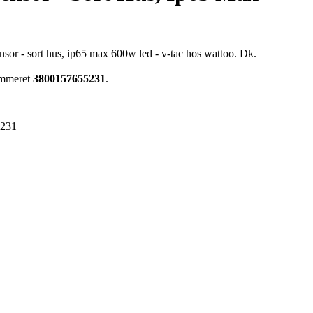
nsor - sort hus, ip65 max 600w led - v-tac hos wattoo. Dk.
nummeret
3800157655231
.
5231