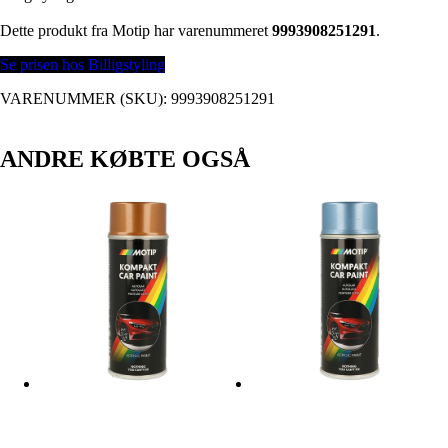
Dette produkt fra Motip har varenummeret
9993908251291
.
Se prisen hos Billigstyling
VARENUMMER (SKU):
9993908251291
ANDRE KØBTE OGSÅ